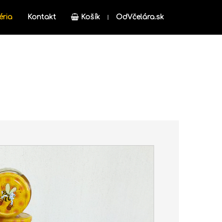
éria
Kontakt
Košík
OdVčelára.sk